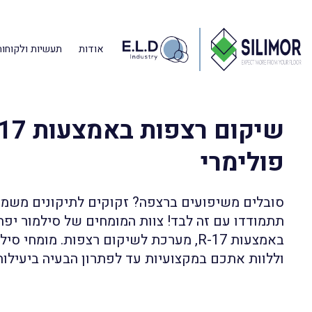
אודות
תעשיות ולקוחות
דף הבית
»
מוצרים
»
שיקום רצפות
»
גראוט פולימרי R17 לתיקון ושיקום רצפות (מערכת)
פולימרי
סובלים משיפועים ברצפה? זקוקים לתיקונים משמ
תתמודדו עם זה לבד! צוות המומחים של סילמור יפ
באמצעות R-17, מערכת לשיקום רצפות. מומחי
וללוות אתכם במקצועיות עד לפתרון הבעיה ביעילות