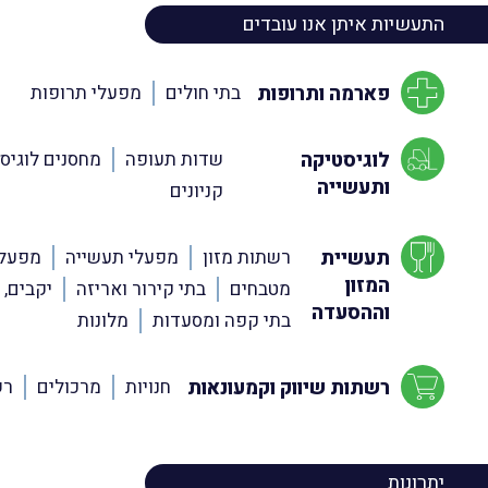
התעשיות איתן אנו עובדים
פארמה ותרופות
בתי חולים
מפעלי תרופות
לוגיסטיקה
שדות תעופה
מחסנים לוגיס
ותעשייה
קניונים
תעשיית
רשתות מזון
מפעלי תעשייה
מפעלי
המזון
מטבחים
בתי קירור ואריזה
יקבים, 
וההסעדה
בתי קפה ומסעדות
מלונות
רשתות שיווק וקמעונאות
חנויות
מרכולים
רש
יתרונות