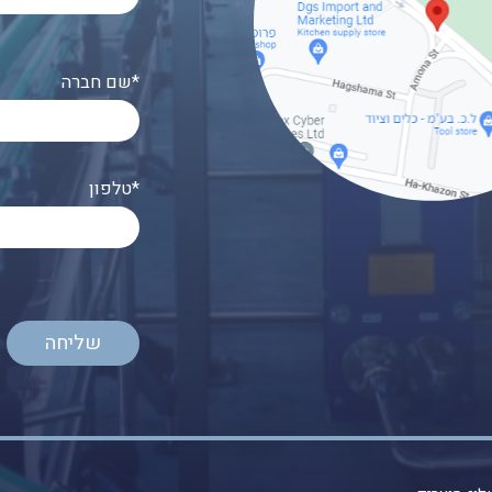
שם חברה*
טלפון*