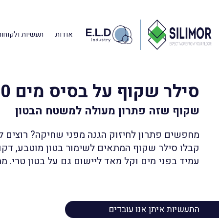
אודות
תעשיות ולקוחות
דף הבית
»
מוצרים
»
חומרי סילימור לרצפות
»
סילר שקוף על בסיס מים 0
סילר שקוף על בסיס מים F300
שקוף שזה פתרון מעולה למשטח הבטון
מחפשים פתרון לחיזוק הגנה מפני שחיקה? רוצים ל
קבלו סילר שקוף המתאים לשימור בטון מוטבע, דקור
עמיד בפני מים וקל מאד ליישום גם על בטון טרי. מ
התעשיות איתן אנו עובדים