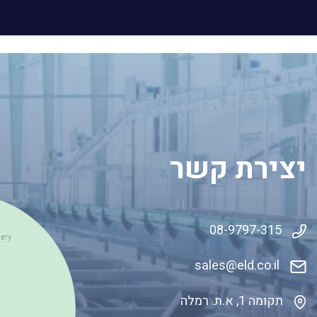
יצירת קשר
08-9797-315
sales@eld.co
.il
תקומה 1, א.ת. רמלה