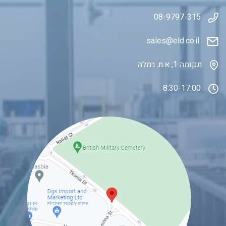
08-9797-315
sales@eld.co
.il
תקומה 1, א.ת. רמלה
8:30-17:00