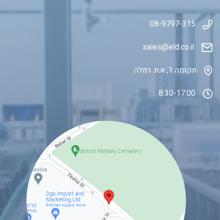
08-9797-315
sales@eld.co
.il
תקומה 1, א.ת. רמלה
8:30-17:00