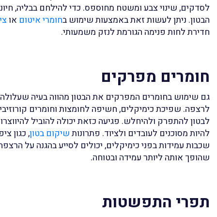
לסדקים, שינוי צבע ומשטח מחוספס. כדי להילחם בבליה, חיונ
הבטון. ניתן לעשות זאת באמצעות שימוש ב
חומרי איטום
או
צי
חדירת לחות פנימה הגורמת לנזק משמעותי.
חומרים מפרקים
גם שימוש בחומרים המפרקים את הבטון מהווה בעיה שעלולה 
לרצפה. שפיכת כימיקלים, חשיפה לחומצות וחומרים קורוזיבי
לבטון להתפרק ולהיחלש. פגיעה כזאת יכולה להוביל להיווצרות 
להיות מסוכנים לעובדים ולציוד. פתרונות
שיקום בטון
, כגון צי
שכבות עמידות בפני כימיקלים, יכולים לסייע בהגנה על הרצפה
שהופך אותה ליותר עמידה ובטוחה.
תפרי התפשטות