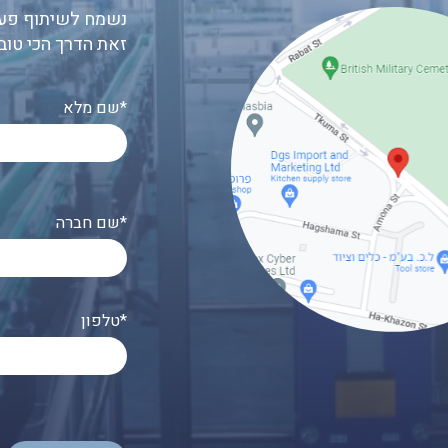
נשמח לשיתוף פעו
זאת הדרך הכי טוב
שם מלא*
שם חברה*
טלפון*