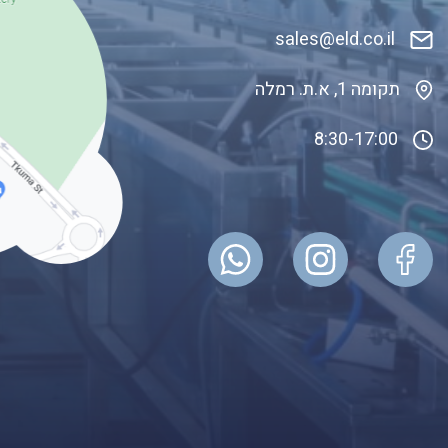
sales@eld.co
.il
תקומה 1, א.ת. רמלה
8:30-17:00