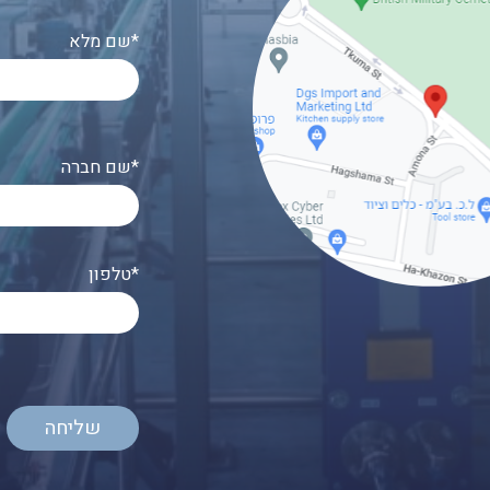
שם מלא*
שם חברה*
טלפון*