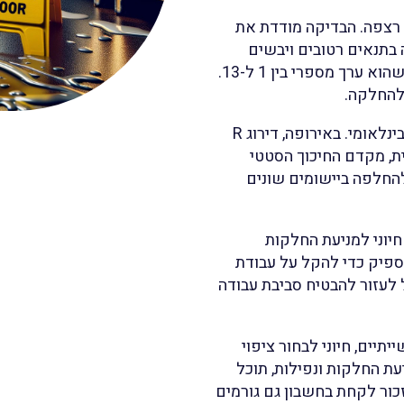
טח רצפה. הבדיקה מודדת את
בתנאים רטובים ויבשים
כאחד. תוצאות הבדיקה משמשות לאחר מכן לחישוב דירוג R, שהוא ערך מספרי בין 1 ל-13.
דירוג R הוצג לראשונה בגרמניה בשנות ה-50 ומוכר כיום כתקן בינלאומי. באירופה, דירוג R
, מקדם החיכוך הסטטי
, גם דירוג R וגם SCOF משמשים להחלפה ביישומים שונים
חיוני למניעת החלקות
ספיק כדי להקל על עבודת
 ציפוי רצפה עם דירוג R מתאים יכול לעזור להבטיח סביבת עבודה
יים, חיוני לבחור ציפוי
די הבנת דירוג R וחשיבותו במניעת החלקות ונפילות, תוכל
ור לקחת בחשבון גם גורמים