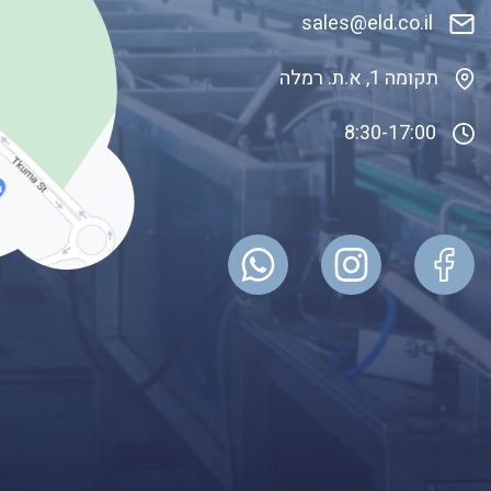
sales@eld.co
.il
תקומה 1, א.ת. רמלה
8:30-17:00