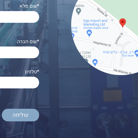
שם מלא*
שם חברה*
טלפון*